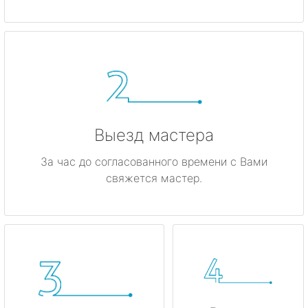
Гатчина
Ивангород
Каменногорск
Кингисепп
Выезд мастера
Кириши
За час до согласованного времени с Вами
свяжется мастер.
Кировск
Коммунар
Кудрово
Лодейное Поле