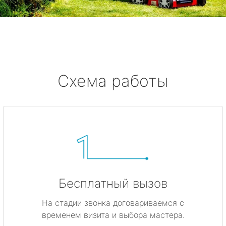
Смолячково
Ушково
Серово
Схема работы
Бокситогорск
Волосово
Волхов
Всеволожск
Бесплатный вызов
Выборг
На стадии звонка договариваемся с
временем визита и выбора мастера.
Высоцк