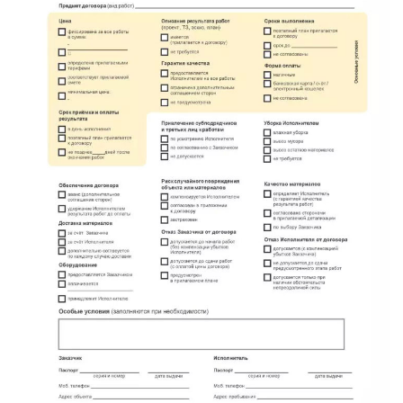
имени Морозова
имени Свердлова
Красный Бор
Кузнечное
Кузьмоловский
Лебяжье
Лесогорский
Мга
Назия
Никольский