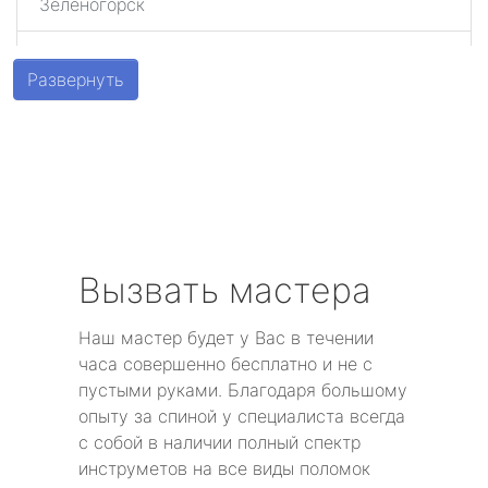
Зеленогорск
Шушары
Развернуть
Парголово
Металлострой
Стрельна
Песочный
Вызвать мастера
Понтонный
Наш мастер будет у Вас в течении
часа совершенно бесплатно и не с
Левашово
пустыми руками. Благодаря большому
опыту за спиной у специалиста всегда
Лисий Нос
с собой в наличии полный спектр
инструметов на все виды поломок
Репино