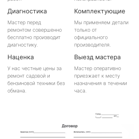
Большая Ижора
Диагностика
Комплектующие
Будогощь
Мастер перед
Мы применяем детали
ремонтом совершенно
только от
Важины
бесплатно производит
официального
диагностику.
производителя.
Виллози
Наценка
Выезд мастера
Вознесенье
У нас честные цены за
Мастер оперативно
ремонт садовой и
приезжает к месту
Вырица
бензиновой техники без
назначения в течении
обмана.
часа.
Дружная Горка
Дубровка
Ефимовский