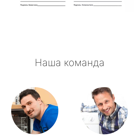
Новоселье
Павлово
Приладожский
Наша команда
Рахья
Рощино
Рябово
Свирьстрой
Сиверский
Синявино