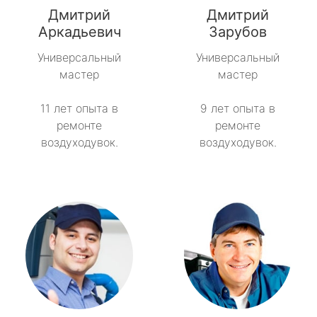
Дмитрий
Дмитрий
Советский
Аркадьевич
Зарубов
Универсальный
Универсальный
Тайцы
мастер
мастер
Токсово
11 лет опыта в
9 лет опыта в
ремонте
ремонте
Толмачёво
воздуходувок.
воздуходувок.
Ульяновка
Фёдоровское
Форносово
Янино-1