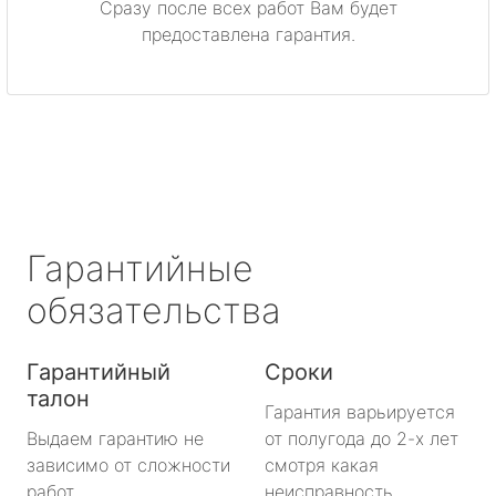
Сразу после всех работ Вам будет
Приозерск
предоставлена гарантия.
Светогорск
Сертолово
Сланцы
Сосновый Бор
Гарантийные
Сясьстрой
обязательства
Тихвин
Гарантийный
Сроки
талон
Тосно
Гарантия варьируется
Выдаем гарантию не
от полугода до 2-х лет
Шлиссельбург
зависимо от сложности
смотря какая
работ.
неисправность.