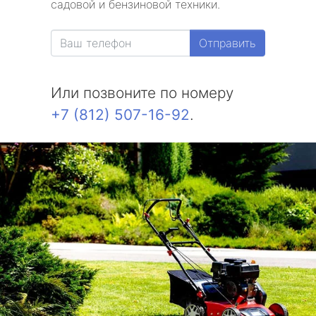
садовой и бензиновой техники.
Александровская
Отправить
Белоостров
Или позвоните по номеру
Молодежное
+7 (812) 507-16-92
.
Солнечное
Комарово
Усть-Ижора
Саперный
Петро-Славянка
Тярлево