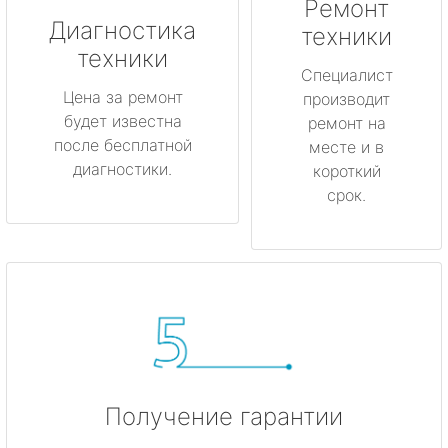
Ремонт
Луга
Диагностика
техники
техники
Любань
Специалист
Цена за ремонт
производит
будет известна
Мурино
ремонт на
после бесплатной
месте и в
диагностики.
короткий
Никольское
срок.
Новая Ладога
Отрадное
Пикалёво
Подпорожье
Получение гарантии
Приморск