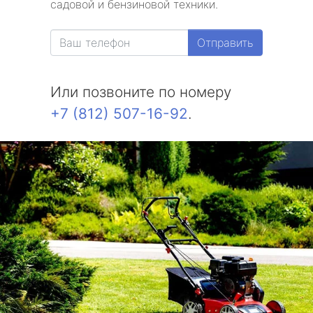
садовой и бензиновой техники.
Александровская
Отправить
Белоостров
Или позвоните по номеру
Молодежное
+7 (812) 507-16-92
.
Солнечное
Комарово
Усть-Ижора
Саперный
Петро-Славянка
Тярлево