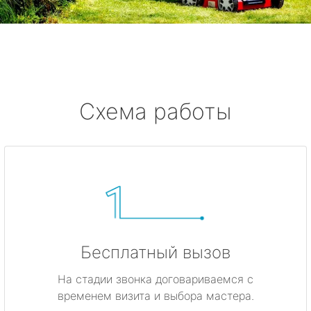
Смолячково
Ушково
Серово
Схема работы
Бокситогорск
Волосово
Волхов
Всеволожск
Бесплатный вызов
Выборг
На стадии звонка договариваемся с
временем визита и выбора мастера.
Высоцк