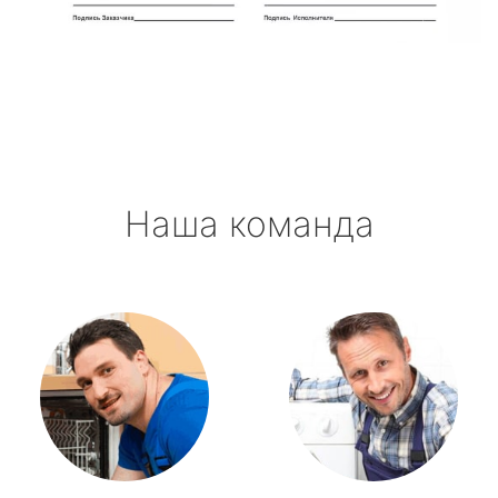
Новоселье
Павлово
Приладожский
Наша команда
Рахья
Рощино
Рябово
Свирьстрой
Сиверский
Синявино