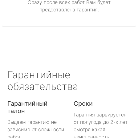
Сразу после всех работ Вам будет
Приозерск
предоставлена гарантия.
Светогорск
Сертолово
Сланцы
Сосновый Бор
Гарантийные
Сясьстрой
обязательства
Тихвин
Гарантийный
Сроки
талон
Тосно
Гарантия варьируется
Выдаем гарантию не
от полугода до 2-х лет
Шлиссельбург
зависимо от сложности
смотря какая
работ.
неисправность.