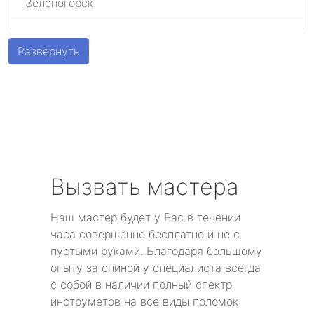
Зеленогорск
Шушары
Развернуть
Парголово
Металлострой
Стрельна
Песочный
Вызвать мастера
Понтонный
Наш мастер будет у Вас в течении
часа совершенно бесплатно и не с
Левашово
пустыми руками. Благодаря большому
опыту за спиной у специалиста всегда
Лисий Нос
с собой в наличии полный спектр
инструметов на все виды поломок
Репино