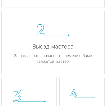
Гатчина
Ивангород
Каменногорск
Кингисепп
Выезд мастера
Кириши
За час до согласованного времени с Вами
свяжется мастер.
Кировск
Коммунар
Кудрово
Лодейное Поле