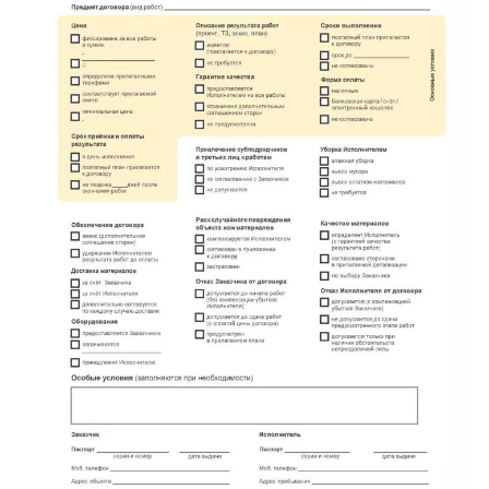
имени Морозова
имени Свердлова
Красный Бор
Кузнечное
Кузьмоловский
Лебяжье
Лесогорский
Мга
Назия
Никольский