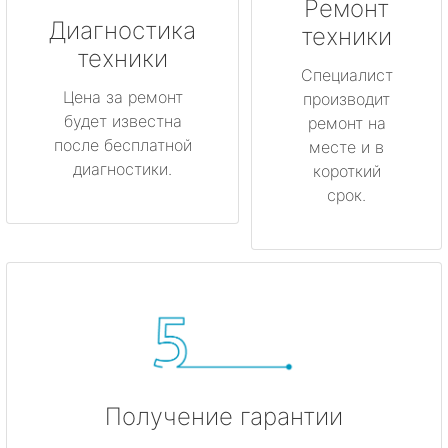
Ремонт
Луга
Диагностика
техники
техники
Любань
Специалист
Цена за ремонт
производит
будет известна
Мурино
ремонт на
после бесплатной
месте и в
диагностики.
короткий
Никольское
срок.
Новая Ладога
Отрадное
Пикалёво
Подпорожье
Получение гарантии
Приморск