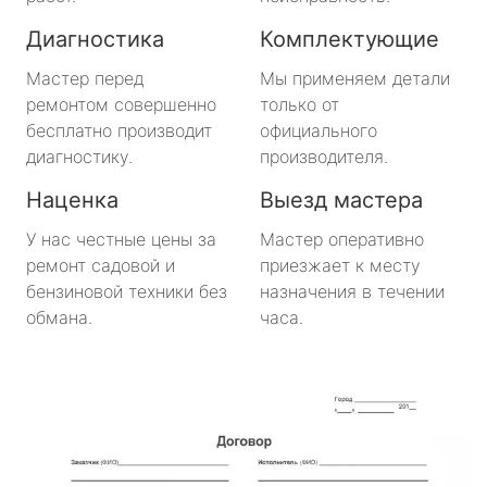
Большая Ижора
Диагностика
Комплектующие
Будогощь
Мастер перед
Мы применяем детали
ремонтом совершенно
только от
Важины
бесплатно производит
официального
диагностику.
производителя.
Виллози
Наценка
Выезд мастера
Вознесенье
У нас честные цены за
Мастер оперативно
ремонт садовой и
приезжает к месту
Вырица
бензиновой техники без
назначения в течении
обмана.
часа.
Дружная Горка
Дубровка
Ефимовский