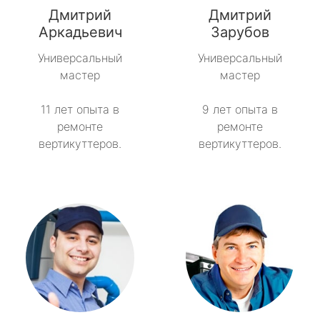
Дмитрий
Дмитрий
Советский
Аркадьевич
Зарубов
Универсальный
Универсальный
Тайцы
мастер
мастер
Токсово
11 лет опыта в
9 лет опыта в
ремонте
ремонте
Толмачёво
вертикуттеров.
вертикуттеров.
Ульяновка
Фёдоровское
Форносово
Янино-1