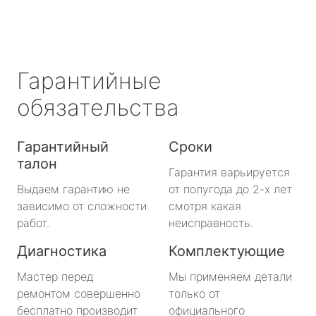
Сланцы
Сосновый Бор
Гарантийные
Сясьстрой
обязательства
Тихвин
Гарантийный
Сроки
талон
Тосно
Гарантия варьируется
Выдаем гарантию не
от полугода до 2-х лет
Шлиссельбург
зависимо от сложности
смотря какая
работ.
неисправность.
Большая Ижора
Диагностика
Комплектующие
Будогощь
Мастер перед
Мы применяем детали
ремонтом совершенно
только от
Важины
бесплатно производит
официального