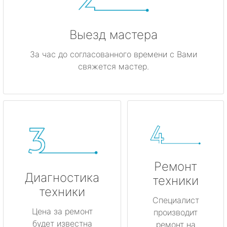
Каменногорск
Кингисепп
Выезд мастера
Кириши
За час до согласованного времени с Вами
свяжется мастер.
Кировск
Коммунар
Кудрово
Лодейное Поле
Ремонт
Луга
Диагностика
техники
техники
Любань
Специалист
Цена за ремонт
производит
будет известна
Мурино
ремонт на