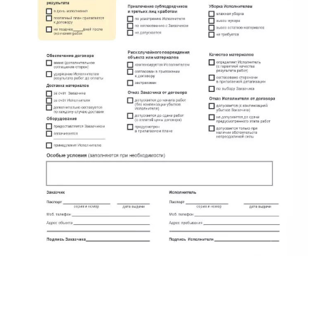
Кузнечное
Кузьмоловский
Лебяжье
Лесогорский
Мга
Назия
Никольский
Новоселье
Павлово