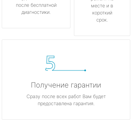
после бесплатной
месте и в
диагностики.
короткий
Никольское
срок.
Новая Ладога
Отрадное
Пикалёво
Подпорожье
Получение гарантии
Приморск
Сразу после всех работ Вам будет
Приозерск
предоставлена гарантия.
Светогорск
Сертолово