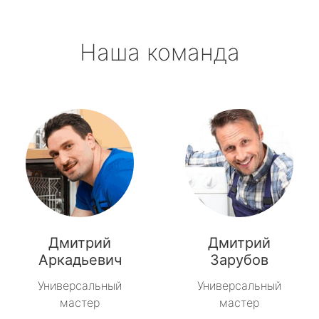
Приладожский
Наша команда
Рахья
Рощино
Рябово
Свирьстрой
Сиверский
Синявино
Дмитрий
Дмитрий
Советский
Аркадьевич
Зарубов
Универсальный
Универсальный
Тайцы
мастер
мастер