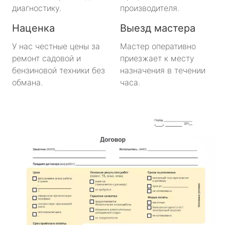
диагностику.
производителя.
Виллози
Наценка
Выезд мастера
Вознесенье
У нас честные цены за
Мастер оперативно
ремонт садовой и
приезжает к месту
Вырица
бензиновой техники без
назначения в течении
обмана.
часа.
Дружная Горка
Дубровка
Ефимовский
имени Морозова
имени Свердлова
Красный Бор