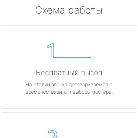
Серово
Схема работы
Бокситогорск
Волосово
Волхов
Всеволожск
Бесплатный вызов
Выборг
На стадии звонка договариваемся с
временем визита и выбора мастера.
Высоцк
Гатчина
Ивангород