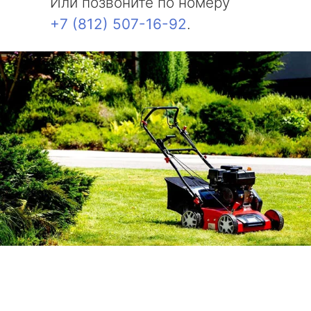
Или позвоните по номеру
Молодежное
+7 (812) 507-16-92
.
Солнечное
Комарово
Усть-Ижора
Саперный
Петро-Славянка
Тярлево
Смолячково
Ушково