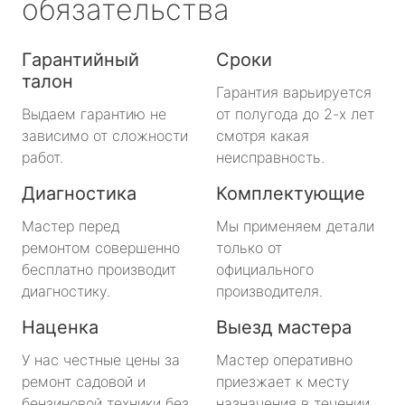
обязательства
Гарантийный
Сроки
талон
Гарантия варьируется
Выдаем гарантию не
от полугода до 2-х лет
зависимо от сложности
смотря какая
работ.
неисправность.
Диагностика
Комплектующие
Мастер перед
Мы применяем детали
ремонтом совершенно
только от
бесплатно производит
официального
диагностику.
производителя.
Наценка
Выезд мастера
У нас честные цены за
Мастер оперативно
ремонт садовой и
приезжает к месту
бензиновой техники без
назначения в течении