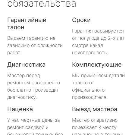
обязательства
Гарантийный
Сроки
талон
Гарантия варьируется
Выдаем гарантию не
от полугода до 2-х лет
зависимо от сложности
смотря какая
работ.
неисправность.
Диагностика
Комплектующие
Мастер перед
Мы применяем детали
ремонтом совершенно
только от
бесплатно производит
официального
диагностику.
производителя.
Наценка
Выезд мастера
У нас честные цены за
Мастер оперативно
ремонт садовой и
приезжает к месту
бензиновой техники без
назначения в течении