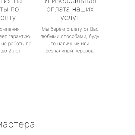
тия на
Универсальная
ты по
оплата наших
онту
услуг
омпания
Мы берем оплату от Вас
яет гарантию
любыми способами, будь
ые работы по
то наличный или
до 2 лет.
безналиный перевод.
мастера