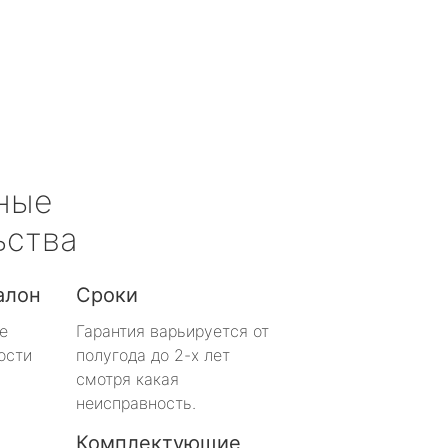
ные
ьства
алон
Сроки
е
Гарантия варьируется от
ости
полугода до 2-х лет
смотря какая
неисправность.
Комплектующие