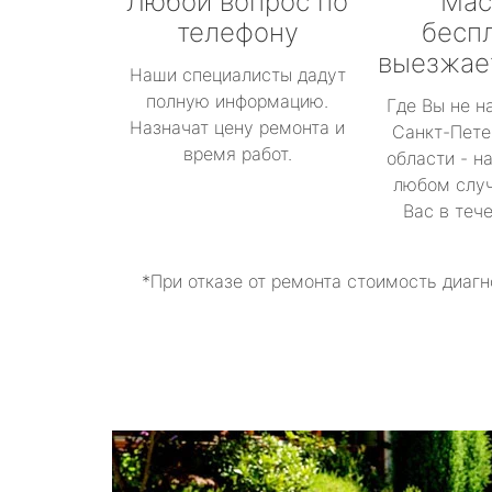
Любой вопрос по
Мас
телефону
бесп
выезжае
Наши специалисты дадут
полную информацию.
Где Вы не н
Назначат цену ремонта и
Санкт-Пете
время работ.
области - н
любом случ
Вас в теч
*При отказе от ремонта стоимость диагн