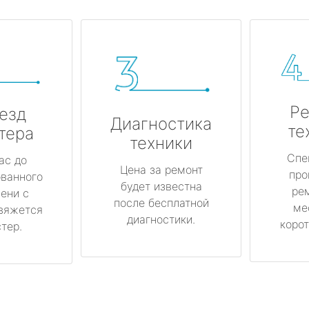
Ре
езд
Диагностика
те
тера
техники
Спе
ас до
Цена за ремонт
про
ованного
будет известна
ре
ени с
после бесплатной
ме
вяжется
диагностики.
корот
тер.