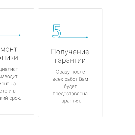
монт
Получение
хники
гарантии
циалист
Сразу после
изводит
всех работ Вам
монт на
будет
сте и в
предоставлена
кий срок.
гарантия.