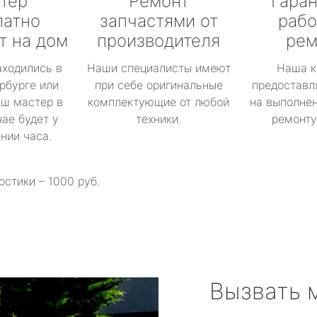
тер
Ремонт
Гаран
латно
запчастями от
рабо
т на дом
производителя
рем
аходились в
Наши специалисты имеют
Наша к
рбурге или
при себе оригинальные
предоставл
аш мастер в
комплектующие от любой
на выполнен
ае будет у
техники.
ремонту 
ении часа.
остики – 1000 руб.
Вызвать 