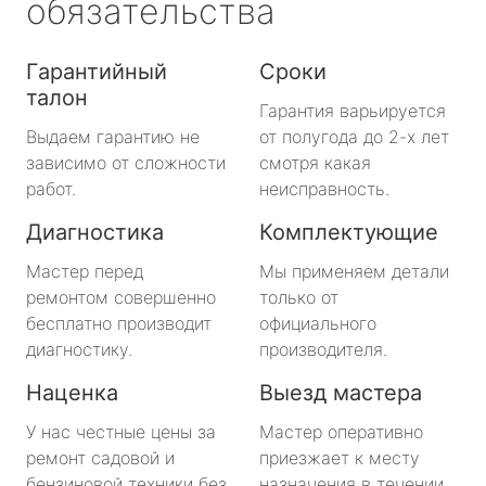
обязательства
Гарантийный
Сроки
талон
Гарантия варьируется
Выдаем гарантию не
от полугода до 2-х лет
зависимо от сложности
смотря какая
работ.
неисправность.
Диагностика
Комплектующие
Мастер перед
Мы применяем детали
ремонтом совершенно
только от
бесплатно производит
официального
диагностику.
производителя.
Наценка
Выезд мастера
У нас честные цены за
Мастер оперативно
ремонт садовой и
приезжает к месту
бензиновой техники без
назначения в течении