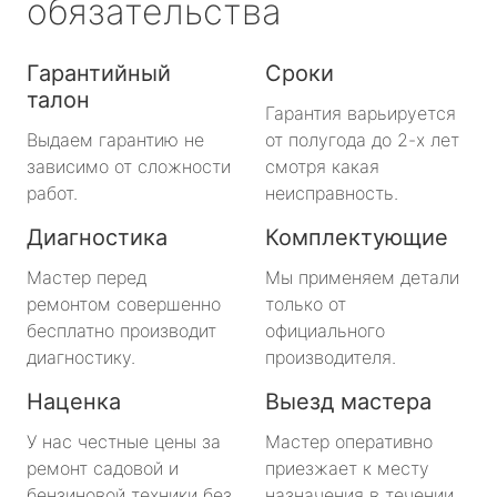
обязательства
Гарантийный
Сроки
талон
Гарантия варьируется
Выдаем гарантию не
от полугода до 2-х лет
зависимо от сложности
смотря какая
работ.
неисправность.
Диагностика
Комплектующие
Мастер перед
Мы применяем детали
ремонтом совершенно
только от
бесплатно производит
официального
диагностику.
производителя.
Наценка
Выезд мастера
У нас честные цены за
Мастер оперативно
ремонт садовой и
приезжает к месту
бензиновой техники без
назначения в течении