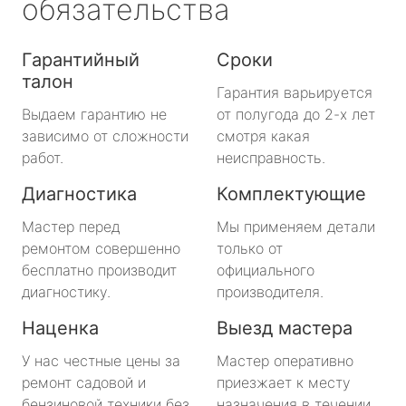
обязательства
Гарантийный
Сроки
талон
Гарантия варьируется
Выдаем гарантию не
от полугода до 2-х лет
зависимо от сложности
смотря какая
работ.
неисправность.
Диагностика
Комплектующие
Мастер перед
Мы применяем детали
ремонтом совершенно
только от
бесплатно производит
официального
диагностику.
производителя.
Наценка
Выезд мастера
У нас честные цены за
Мастер оперативно
ремонт садовой и
приезжает к месту
бензиновой техники без
назначения в течении