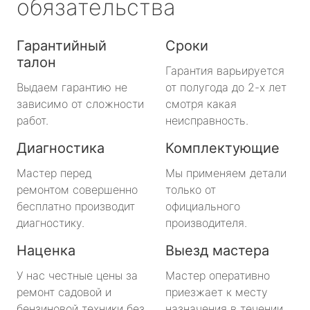
обязательства
Гарантийный
Сроки
талон
Гарантия варьируется
Выдаем гарантию не
от полугода до 2-х лет
зависимо от сложности
смотря какая
работ.
неисправность.
Диагностика
Комплектующие
Мастер перед
Мы применяем детали
ремонтом совершенно
только от
бесплатно производит
официального
диагностику.
производителя.
Наценка
Выезд мастера
У нас честные цены за
Мастер оперативно
ремонт садовой и
приезжает к месту
бензиновой техники без
назначения в течении