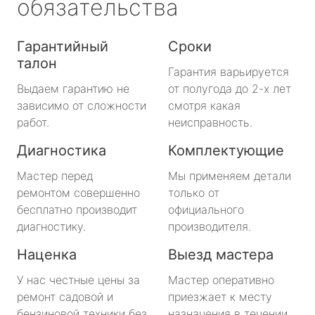
обязательства
Гарантийный
Сроки
талон
Гарантия варьируется
Выдаем гарантию не
от полугода до 2-х лет
зависимо от сложности
смотря какая
работ.
неисправность.
Диагностика
Комплектующие
Мастер перед
Мы применяем детали
ремонтом совершенно
только от
бесплатно производит
официального
диагностику.
производителя.
Наценка
Выезд мастера
У нас честные цены за
Мастер оперативно
ремонт садовой и
приезжает к месту
бензиновой техники без
назначения в течении