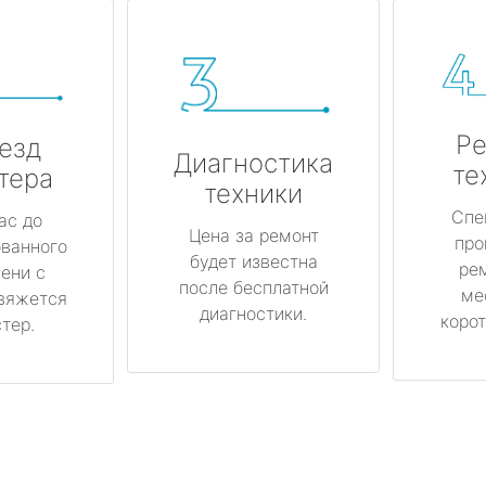
Ре
езд
Диагностика
те
тера
техники
Спе
ас до
Цена за ремонт
про
ованного
будет известна
ре
ени с
после бесплатной
ме
вяжется
диагностики.
корот
тер.