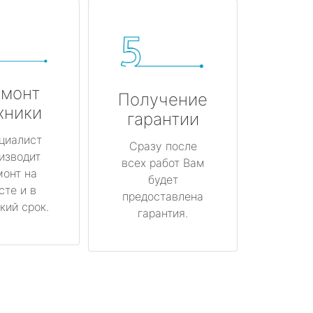
монт
Получение
хники
гарантии
циалист
Сразу после
изводит
всех работ Вам
монт на
будет
сте и в
предоставлена
кий срок.
гарантия.