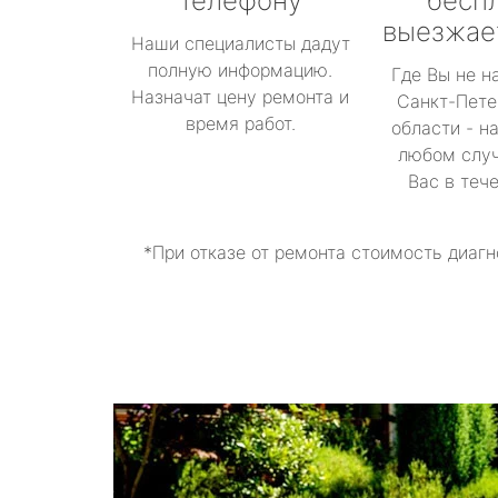
телефону
бесп
выезжае
Наши специалисты дадут
полную информацию.
Где Вы не н
Назначат цену ремонта и
Санкт-Пете
время работ.
области - н
любом случ
Вас в теч
*При отказе от ремонта стоимость диагн