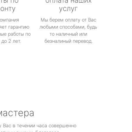
ты по
оплата наших
онту
услуг
омпания
Мы берем оплату от Вас
яет гарантию
любыми способами, будь
ые работы по
то наличный или
до 2 лет.
безналиный перевод.
мастера
у Вас в течении часа совершенно