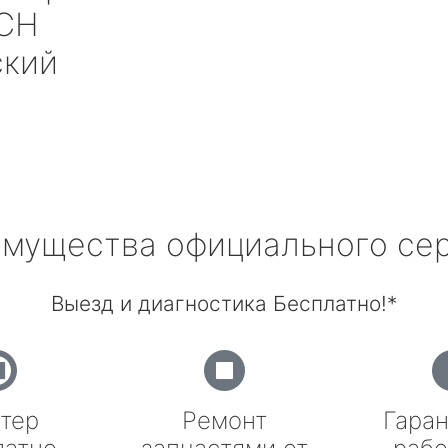
CH
ский
мущества официального се
Выезд и диагностика Бесплатно!*
тер
Ремонт
Гаран