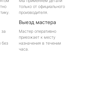
онтом
Мы применяем детали
тно
только от официального
тику.
производителя.
Выезд мастера
 за
Мастер оперативно
приезжает к месту
 без
назначения в течении
часа.