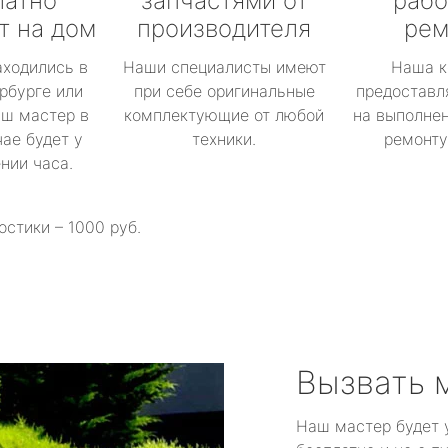
латно
запчастями от
рабо
т на дом
производителя
рем
аходились в
Наши специалисты имеют
Наша к
рбурге или
при себе оригинальные
предоставл
аш мастер в
комплектующие от любой
на выполнен
ае будет у
техники.
ремонту 
ении часа.
остики – 1000 руб.
Вызвать 
Наш мастер будет 