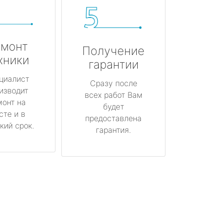
монт
Получение
хники
гарантии
циалист
Сразу после
изводит
всех работ Вам
монт на
будет
сте и в
предоставлена
кий срок.
гарантия.