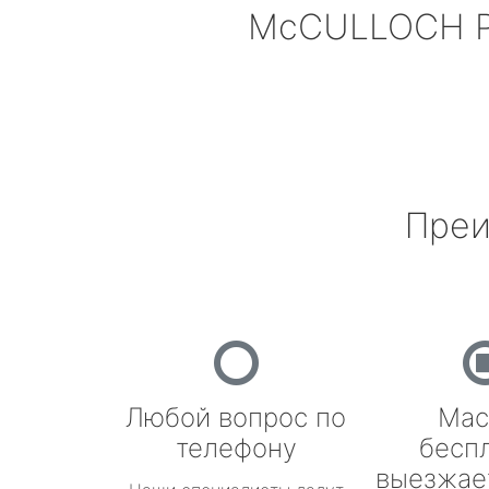
McCULLOCH
Р
Преи
Любой вопрос по
Мас
телефону
бесп
выезжае