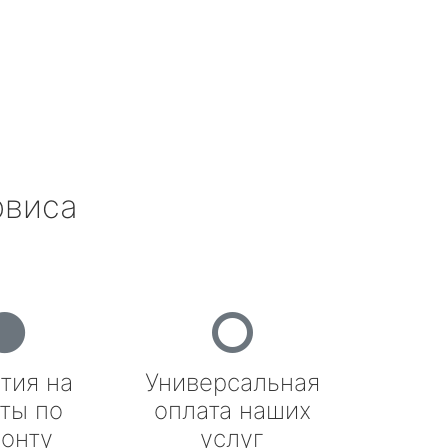
рвиса
тия на
Универсальная
ты по
оплата наших
онту
услуг