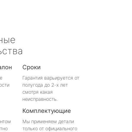
ные
ьства
алон
Сроки
е
Гарантия варьируется от
ости
полугода до 2-х лет
смотря какая
неисправность.
Комплектующие
онтом
Мы применяем детали
тно
только от официального