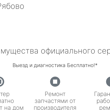
ябово
мущества официального се
Выезд и диагностика Бесплатно!*
тер
Ремонт
Гаран
латно
запчастями от
рабо
т на дом
производителя
рем