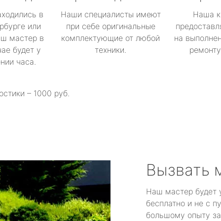
аходились в
Наши специалисты имеют
Наша к
рбурге или
при себе оригинальные
предоставл
аш мастер в
комплектующие от любой
на выполнен
ае будет у
техники.
ремонту 
ении часа.
остики – 1000 руб.
Вызвать 
Наш мастер будет 
бесплатно и не с п
большому опыту за