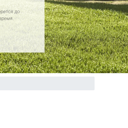
рется до
время.