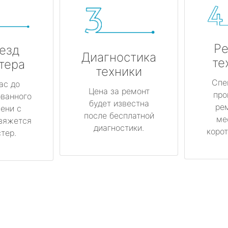
Ре
езд
Диагностика
те
тера
техники
Спе
ас до
Цена за ремонт
про
ованного
будет известна
ре
ени с
после бесплатной
ме
вяжется
диагностики.
корот
тер.