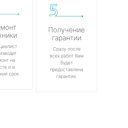
монт
Получение
хники
гарантии
циалист
Сразу после
изводит
всех работ Вам
монт на
будет
сте и в
предоставлена
кий срок.
гарантия.