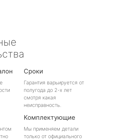
ные
ьства
алон
Сроки
е
Гарантия варьируется от
ости
полугода до 2-х лет
смотря какая
неисправность.
Комплектующие
онтом
Мы применяем детали
тно
только от официального