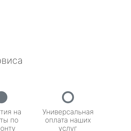
рвиса
тия на
Универсальная
ты по
оплата наших
онту
услуг