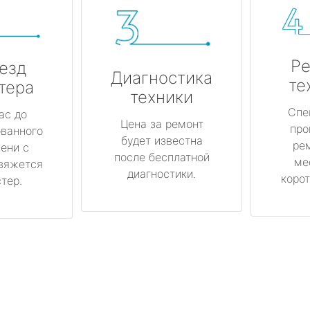
Ре
езд
Диагностика
те
тера
техники
Спе
ас до
Цена за ремонт
про
ованного
будет известна
ре
ени с
после бесплатной
ме
вяжется
диагностики.
корот
тер.