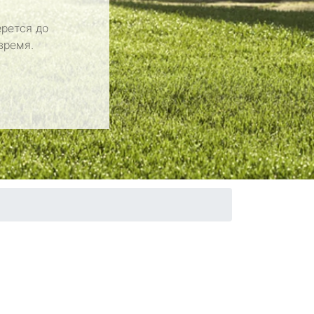
рется до
время.