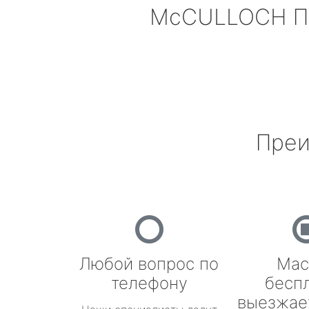
McCULLOCH
П
Преи
Любой вопрос по
Мас
телефону
бесп
выезжае