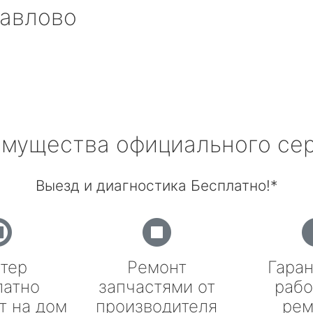
авлово
мущества официального се
Выезд и диагностика Бесплатно!*
тер
Ремонт
Гаран
латно
запчастями от
рабо
т на дом
производителя
рем