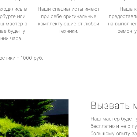
аходились в
Наши специалисты имеют
Наша к
рбурге или
при себе оригинальные
предоставл
аш мастер в
комплектующие от любой
на выполнен
ае будет у
техники.
ремонту 
ении часа.
остики – 1000 руб.
Вызвать 
Наш мастер будет 
бесплатно и не с п
большому опыту за