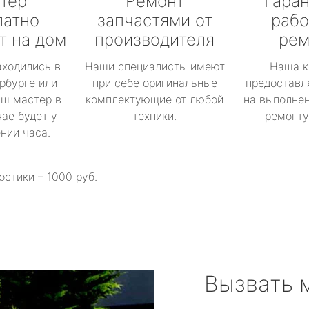
тер
Ремонт
Гаран
латно
запчастями от
рабо
т на дом
производителя
рем
аходились в
Наши специалисты имеют
Наша к
рбурге или
при себе оригинальные
предоставл
аш мастер в
комплектующие от любой
на выполнен
ае будет у
техники.
ремонту 
ении часа.
остики – 1000 руб.
Вызвать 