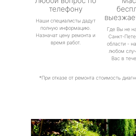
Любой вопрос по
Мас
телефону
бесп
выезжае
Наши специалисты дадут
полную информацию.
Где Вы не н
Назначат цену ремонта и
Санкт-Пете
время работ.
области - н
любом случ
Вас в теч
*При отказе от ремонта стоимость диагн