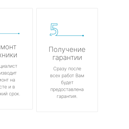
монт
Получение
хники
гарантии
циалист
Сразу после
изводит
всех работ Вам
монт на
будет
сте и в
предоставлена
кий срок.
гарантия.