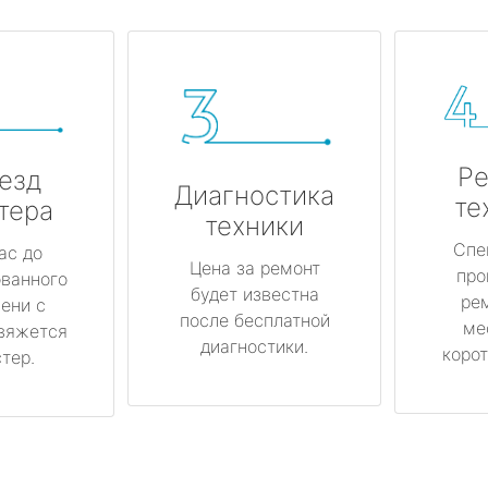
Ре
езд
Диагностика
те
тера
техники
Спе
ас до
Цена за ремонт
про
ованного
будет известна
ре
ени с
после бесплатной
ме
вяжется
диагностики.
корот
тер.