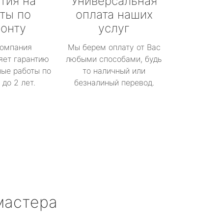
тия на
Универсальная
ты по
оплата наших
онту
услуг
омпания
Мы берем оплату от Вас
яет гарантию
любыми способами, будь
ые работы по
то наличный или
до 2 лет.
безналиный перевод.
мастера