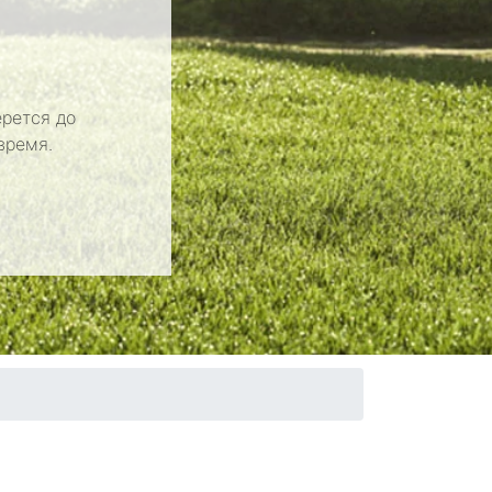
рется до
время.