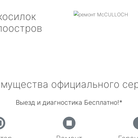
косилок
оостров
мущества официального се
Выезд и диагностика Бесплатно!*