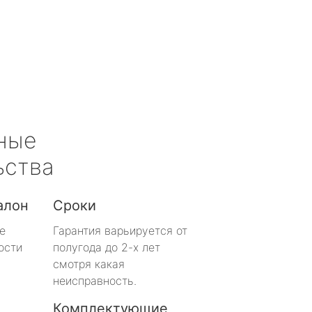
ные
ьства
алон
Сроки
е
Гарантия варьируется от
ости
полугода до 2-х лет
смотря какая
неисправность.
Комплектующие