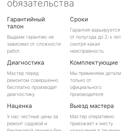
обязательства
Гарантийный
Сроки
талон
Гарантия варьируется
Выдаем гарантию не
от полугода до 2-х лет
зависимо от сложности
смотря какая
работ.
неисправность.
Диагностика
Комплектующие
Мастер перед
Мы применяем детали
ремонтом совершенно
только от
бесплатно производит
официального
диагностику.
производителя.
Наценка
Выезд мастера
У нас честные цены за
Мастер оперативно
ремонт садовой и
приезжает к месту
бензиновой техники без
назначения в течении