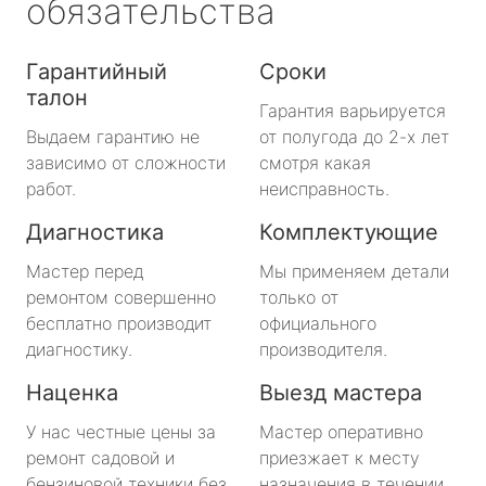
обязательства
Гарантийный
Сроки
талон
Гарантия варьируется
Выдаем гарантию не
от полугода до 2-х лет
зависимо от сложности
смотря какая
работ.
неисправность.
Диагностика
Комплектующие
Мастер перед
Мы применяем детали
ремонтом совершенно
только от
бесплатно производит
официального
диагностику.
производителя.
Наценка
Выезд мастера
У нас честные цены за
Мастер оперативно
ремонт садовой и
приезжает к месту
бензиновой техники без
назначения в течении