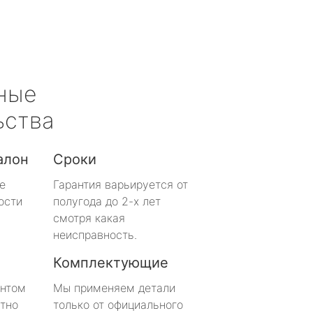
ные
ьства
алон
Сроки
е
Гарантия варьируется от
ости
полугода до 2-х лет
смотря какая
неисправность.
Комплектующие
онтом
Мы применяем детали
тно
только от официального