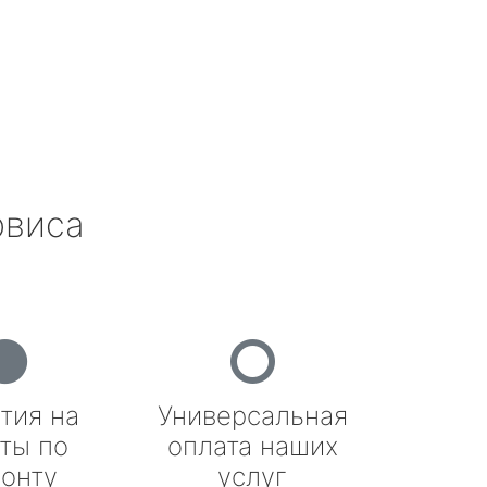
рвиса
тия на
Универсальная
ты по
оплата наших
онту
услуг