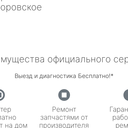
оровское
мущества официального се
Выезд и диагностика Бесплатно!*
тер
Ремонт
Гаран
латно
запчастями от
рабо
т на дом
производителя
рем