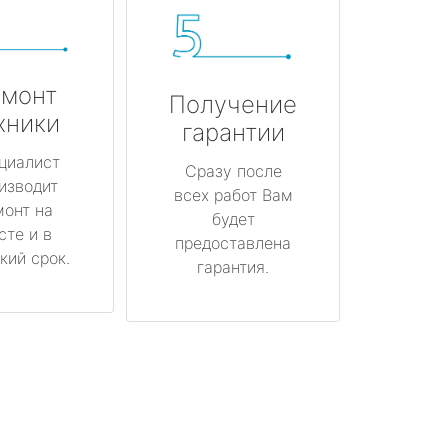
монт
Получение
хники
гарантии
циалист
Сразу после
изводит
всех работ Вам
монт на
будет
сте и в
предоставлена
кий срок.
гарантия.