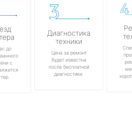
Ре
езд
Диагностика
те
тера
техники
Спе
ас до
Цена за ремонт
про
ованного
будет известна
ре
ени с
после бесплатной
ме
вяжется
диагностики.
корот
тер.