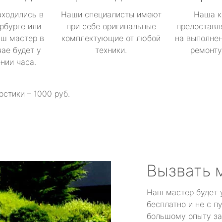
аходились в
Наши специалисты имеют
Наша к
рбурге или
при себе оригинальные
предоставл
аш мастер в
комплектующие от любой
на выполнен
ае будет у
техники.
ремонту 
ении часа.
остики – 1000 руб.
Вызвать 
Наш мастер будет 
бесплатно и не с п
большому опыту за