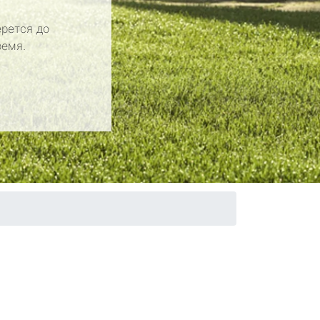
рется до
ремя.