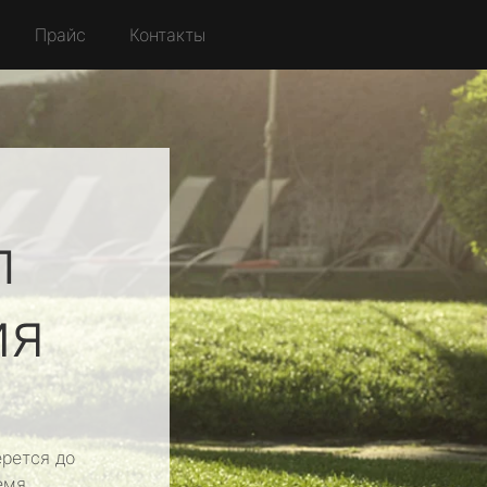
Прайс
Контакты
л
ия
рется до
емя.