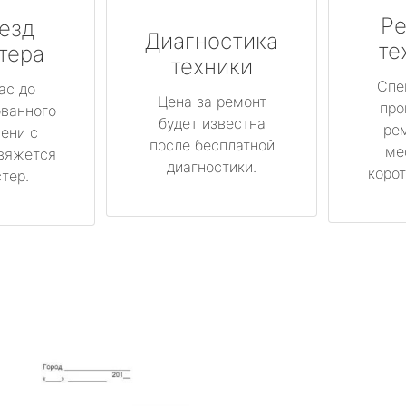
Ре
езд
Диагностика
те
тера
техники
Спе
ас до
Цена за ремонт
про
ованного
будет известна
ре
ени с
после бесплатной
ме
вяжется
диагностики.
корот
тер.