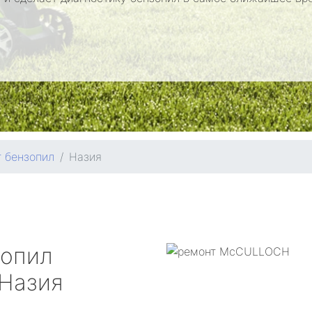
 бензопил
Назия
зопил
Назия