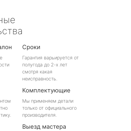
ные
ьства
алон
Сроки
е
Гарантия варьируется от
ости
полугода до 2-х лет
смотря какая
неисправность.
Комплектующие
онтом
Мы применяем детали
тно
только от официального
тику.
производителя.
Выезд мастера