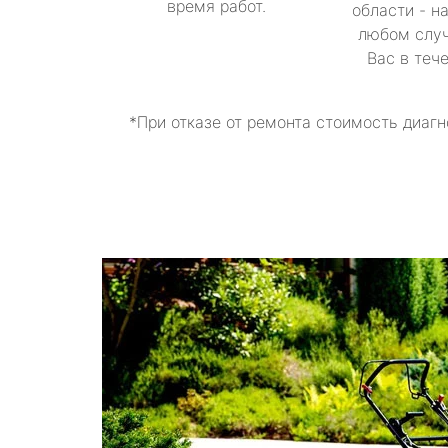
время работ.
области - н
любом случ
Вас в теч
*При отказе от ремонта стоимость диагн