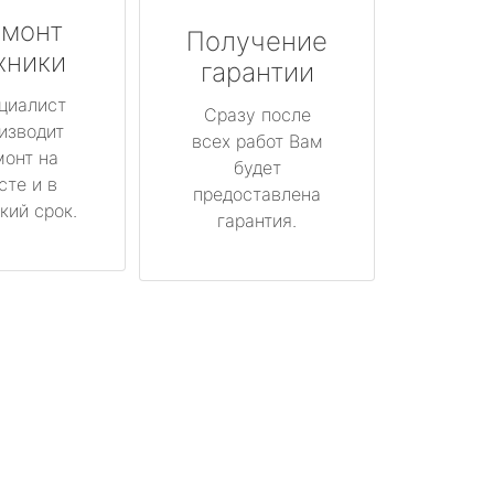
монт
Получение
хники
гарантии
циалист
Сразу после
изводит
всех работ Вам
монт на
будет
сте и в
предоставлена
кий срок.
гарантия.