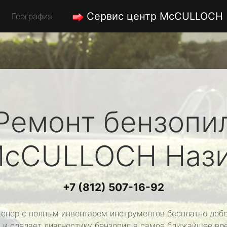
Сервис центр McCULLOCH
География
Ремонт бензопи
cCULLOCH
Наз
+7 (812) 507-16-92
енер с полным инвентарем инструментов бесплатно добе
 и сделает диагностику бензопил в самое ближайшее вр