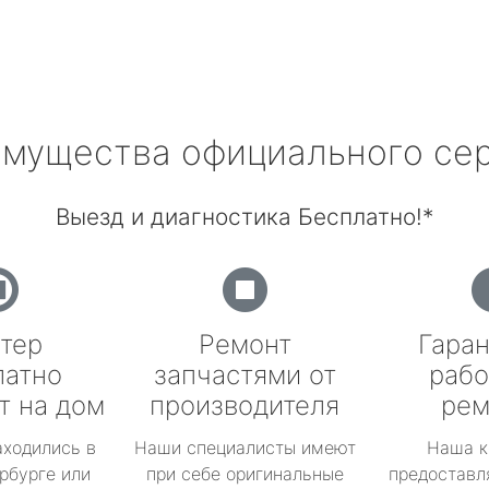
мущества официального се
Выезд и диагностика Бесплатно!*
тер
Ремонт
Гаран
латно
запчастями от
рабо
т на дом
производителя
рем
аходились в
Наши специалисты имеют
Наша к
рбурге или
при себе оригинальные
предоставл