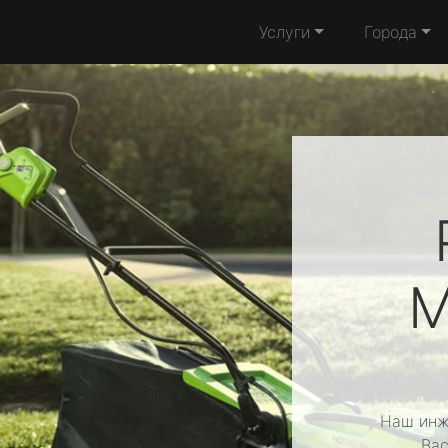
Услуги
Города
M
Наш инж
Вас