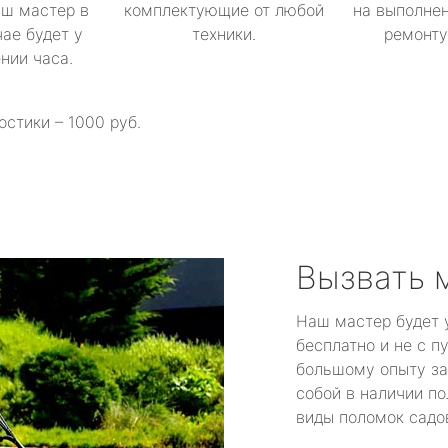
аш мастер в
комплектующие от любой
на выполнен
ае будет у
техники.
ремонту 
ении часа.
остики – 1000 руб.
Вызвать 
Наш мастер будет 
бесплатно и не с п
большому опыту за
собой в наличии по
виды поломок садов