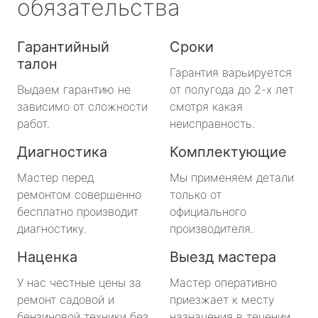
обязательства
Гарантийный
Сроки
талон
Гарантия варьируется
Выдаем гарантию не
от полугода до 2-х лет
зависимо от сложности
смотря какая
работ.
неисправность.
Диагностика
Комплектующие
Мастер перед
Мы применяем детали
ремонтом совершенно
только от
бесплатно производит
официального
диагностику.
производителя.
Наценка
Выезд мастера
У нас честные цены за
Мастер оперативно
ремонт садовой и
приезжает к месту
бензиновой техники без
назначения в течении