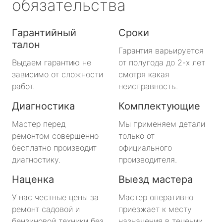
обязательства
Гарантийный
Сроки
талон
Гарантия варьируется
Выдаем гарантию не
от полугода до 2-х лет
зависимо от сложности
смотря какая
работ.
неисправность.
Диагностика
Комплектующие
Мастер перед
Мы применяем детали
ремонтом совершенно
только от
бесплатно производит
официального
диагностику.
производителя.
Наценка
Выезд мастера
У нас честные цены за
Мастер оперативно
ремонт садовой и
приезжает к месту
бензиновой техники без
назначения в течении